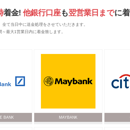
時
着金!
他銀行口座
も
翌営業日まで
に着
、全て当日中に送金処理をさせていただきます。
間～最大1営業日内に着金致します。
E BANK
MAYBANK