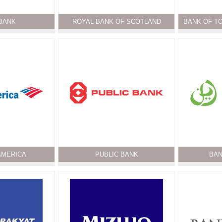
BANK
ROYAL BANK OF SCOTLAND
BANK OF TO
AMERICA
PUBLIC BANK
BAN