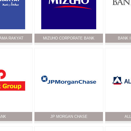
AMA RAKYAT
MIZUHO CORPORATE BANK
BANK 
ANK
JP MORGAN CHASE
AL