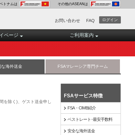
ベトナムは
その他のASEANは
ログイン
お問い合わせ
FAQ
イページ
ご利用案内
利な海外送金
FSAマレーシア専門チーム
FSAサービス特徴
間を除く)、ゲスト送金申し
FSA・CIMB紹介
ベストレート･最安手数料
安全な海外送金