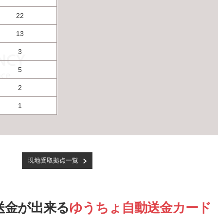
22
13
3
5
2
1
現地受取拠点一覧
送金が出来る
ゆうちょ自動送金カード