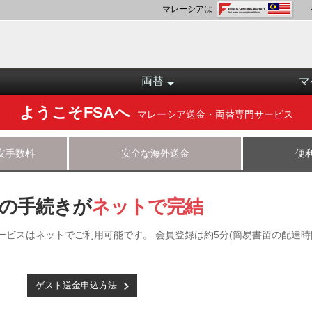
マレーシアは
両替
マ
ようこそFSAへ
マレーシア送金・両替専門サービス
安手数料
安全な海外送金
便
の手続きが
ネットで完結
ービスはネットでご利用可能です。 会員登録は約5分(簡易書留の配達時
ゲスト送金申込方法