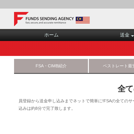
ホーム
送金
FSA・CIMB紹介
ベストレート最
全て
員登録から送金申し込みまでネットで簡単に!FSAの全てのサ
込みは約8分で完了致します。